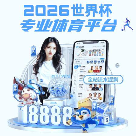
注册入口
leyu官网入口
APP与网页版入
口｜畅享全球体育赛事与数据
服务
欢迎访问
leyu官网入口
，提供全面覆盖足球、篮
球、电竞等项目的赛事资讯与数据内容， 支持
APP下载
与
网页使用
，每日同步更新千场比
赛，聚焦热门体育内容， 助您轻松获取赛事动
态，掌握比赛节奏。