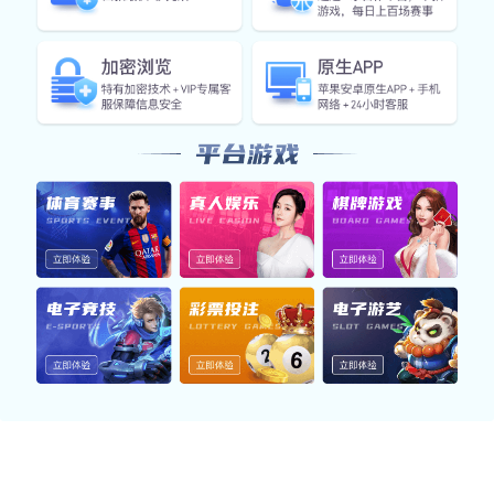
力的一次验证。米切尔表示，这种经历让他更加坚定
了自己的目标，也激励他在未来继续努力提升表现，
为球队争取更多胜利。
2、巴雷特的发展历程
作为年轻的新星，巴雷特近年来逐渐崭露头角，其表
现令人瞩目。在比赛中，他展现出的潜力和才华常常
让人联想到联盟中的顶尖球员。米切尔特别提到巴雷
特独特的风格和敏锐的篮球智商，这些都使得他的成
长令人期待。
巴雷特从大学时期就受到了高度关注，他以全面的技
术和出色的身体素质脱颖而出。在进入NBA后，他不
断适应高水平竞争，并迅速提高自己的各项技能。这
种进步让队友们倍感欣慰，也增强了球队整体实力。