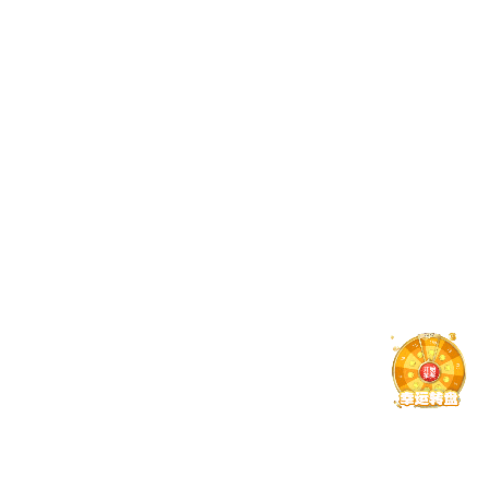
完成绝杀之前，全队成员都发挥了重要作用，通过默
契配合创造出了这个机会。这表明，无论是明星球员
还是角色球员，都有他们不可替代的位置。
同时，在讨论巴雷特的发展时，也需要考虑到教练组
以及其他队友们所给予他的支持与指导。从训练到比
赛，各方共同努力才能促成他的成长。因此，每一个
成功背后都有无数人的付出，这也是体育精神所在。
最终，通过团结合作实现共同目标，是每支优秀球队
必须遵循的重要原则。而这种团队意识，不仅体现在
比赛中，更应该渗透到日常训练与生活中，从而提升
整体竞技水平，实现长远发展。
总结：