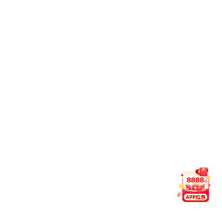
延伸阅读
利物浦有望以近100万欧元签下哥伦比亚1