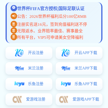
手机App
网页版
利物浦有望以近100万欧元签
下哥伦比亚17岁天才中场球员
2026-07-05 14:49
30 次阅读
首页
/
体育看点