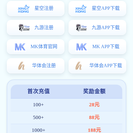
本文围绕范巴斯滕的观点，深入探讨外国老板在理解
意大利足球现状方面所面临的困难，以及意大利足球
中顶级球员稀缺的问题。首先，我们将分析外资进入
意大利足球市场的背景与挑战，接着讨论意大利足球
历史传统对外来投资者的影响，再从球员发展和青训
体系入手，最后探讨如何提升意大利足球整体水平以
应对当前危机。通过多角度分析，旨在为读者呈现一
个全面而深入的视野。
1、外国老板的挑战
近年来，多家意大利俱乐部被外国投资者收购，这一