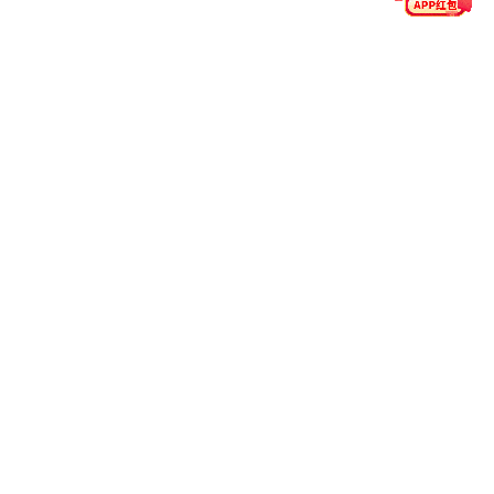
山西男篮新赛季换帅潘江告别主教练职务
2023年，山西男篮在新赛季迎来了重大变革，主教练潘江的
离任引发了广...
2026-08-08