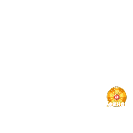
其是足球运动发展的支持力度。从政策层面提供良好
的环境，使更多孩子能够参与到青训中，不断挖掘潜
力。同时，通过普及教育，提高公众对于职业体育及
其价值认知，让更多家庭愿意支持孩子追求这条道
路。
最后，有必要建立更完善的人才引进机制，将世界各
国优秀教练及资源吸引至国内，同时注重学习先进经
验，以此来提升整体竞技水平，有助于未来培养出更
多顶级球员，实现可持续发展目标。
总结：
总而言之，范巴斯滕直言外国老板难懂意大利足球现
状，并指出该领域缺乏顶级球员问题，是一个复杂且
值得深入思考的话题。随着全球化浪潮加剧，本土文