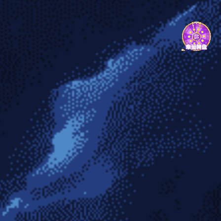
己值得这份荣耀，而这样的互动进一步增强
固，对于其他年轻球员有着示范作用。年轻
力。
加，有助于吸引更多赞助商与投资者。这将
。
、教练组以及每一个普通员工共同努力所形