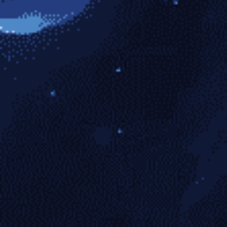
瓜帅谈多线争冠挑战希望球队在欧冠晋级
在当今足球界，瓜迪奥拉作为曼城的主教练，无疑是最
2026-07-13