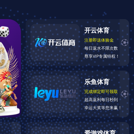
注册入口
育赛事与数据服务
支持
APP下载
与
网页使用
，每日同步更
握比赛节奏。