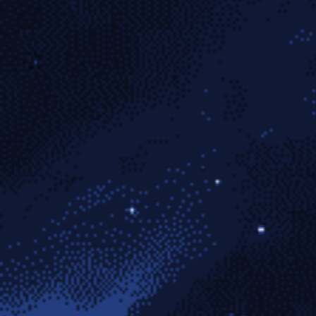
B费荣膺曼联年度双料最佳，是对他过去
个角度分析，我们可以看到这背后蕴含着
未来，我们期待B费继续保持高度竞技状
样的愿景，将为我们每一个足球爱好者留
上一篇：
范巴斯滕直言外国老板难懂意大利…
延伸阅读