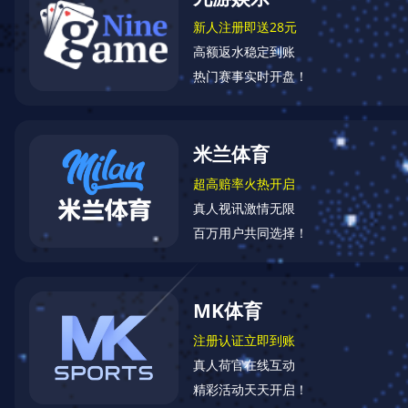
B费荣膺曼联年度双料最
2026-06-09 20:48
24 次阅读
首页
/
体育看点
在曼联的历史长河中，有许多球员以其卓