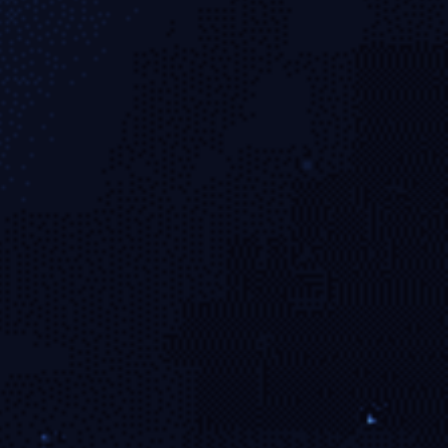
球迷投票支持
员以其卓越的表现赢得了球迷和俱乐部...