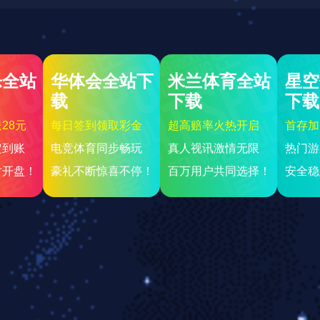
的个人能力，也体现了广大球迷对他的热爱与支持。本文将从四
细阐述，以全面展示这一荣誉背后的故事。
以其出色的技术和领导能力给球队带来了巨大的改变。他在场上的
料最佳球员，意味着他在各项赛事中的贡献得到了全方位的认可
为职业生涯中的一项重要成就。对于B费来说，这不仅是一个个
利，同时也激励其他年轻球员不断进步。因此，这个奖项具有深
媒体和评论员纷纷给予高度评价，他们认为这标志着曼联在重返
。