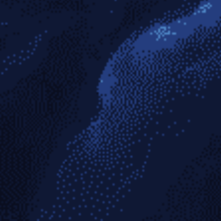
一年辛勤付出的最好肯定。这一殊荣不仅提升了他的个人声望，
丰富的信息，包括他的优异表现、广泛支持及其潜在影响等，这
态，用实际行动回馈广大的支持者。同时，希望整个团队能够团
下美好的回忆和期待，让我们一起见证这一切发生！