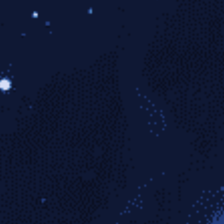
B费长期以来不懈努力所积累起来的人气。他用实际行动证明自
建立良好氛围奠定了基础。
生积极影响。一方面，他作为球队核心，中流砥柱的位置更加巩
励而更加努力训练，提高自身素质，为整体团队增添活力与竞争
已经超越了赛场之外。媒体关注度提升，使得俱乐部品牌价值增
秀的新援提供资金保障，从而增强球队整体实力，实现长期目标
在朝着健康发展的方向迈进，而这离不开每位成员，包括管理层
似成就，共同书写曼联新的辉煌篇章。