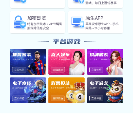
2、比赛中的影响力
在最近的一场重要赛事中，萨迪克凭借自己的出色表
现帮助瓦伦西亚取得了胜利。他不仅参与了多个进攻
环节，还亲自打入关键进球，让整个球队士气大振。
这一场比赛无疑是他职业生涯中的一个重要里程碑。
萨迪克在场上的跑动能力和战术意识也让人印象深
刻。他总能及时找到空档，与队友进行有效配合，从
而提升整体攻击效率。例如，他与中场球员之间默契
传递，使得球队形成了一种流畅而高效的进攻体系。
更值得注意的是，萨迪克每次触球都会引发观众们热
烈欢呼，他逐渐成为球队和球迷心目中的英雄角色。
这样的影响力，不仅体现在赛场上，更是在情感层面
增强了全队团结一致向胜利迈进的重要性。