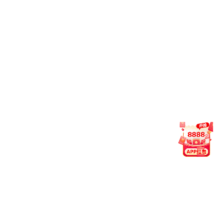
名记曝ESPN高层欲说服科尔离开勇士重返
近日，有名记者曝出，ESPN高层希望能够说服金州勇士的主
教练科尔重返...
2026-06-12