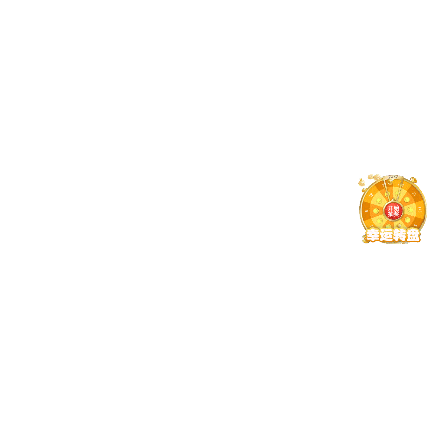
璨明珠。只要继续努力，相信不久之后，我们就能看
到他绽放更加耀眼光芒的一天。
总结：
通过以上分析，我们可以清晰地看到，瓦伦西亚官方
认证萨迪克表现惊艳，并获得队友称赞如贝利般出
色，不仅体现了他的个人才华，同时也反映出球队整
体实力提升的重要性。作为一名年轻前锋，他已经展
现出了超乎寻常的发展潜力，并正朝着职业生涯的新
高峰奋勇前行。
展望未来，希望莎尔德续写辉煌，不断突破自我，为
瓦伦西亚乃至西班牙足球贡献更多精彩瞬间。同时，
这也是所有热爱足球的人共同期待的一幕，让我们共