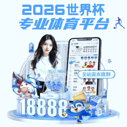
注册入口
leyu官网入口
APP与网页版入
口｜畅享全球体育赛事与数据
服务
欢迎访问
leyu官网入口
，提供全面覆盖足球、篮
球、电竞等项目的赛事资讯与数据内容， 支持
APP下载
与
网页使用
，每日同步更新千场比
赛，聚焦热门体育内容， 助您轻松获取赛事动
态，掌握比赛节奏。